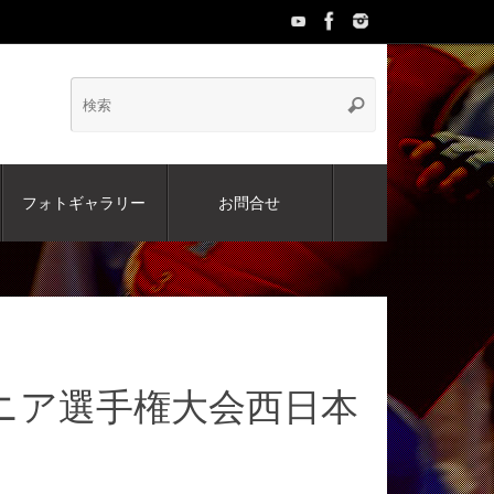
検
検
索
索:
フォトギャラリー
お問合せ
ジュニア選手権大会西日本