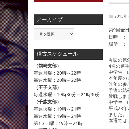
2013年
アーカイブ
第9回全
ア
日時 ：
ー
場所 ：
カ
イ
稽古スケジュール
ブ
今回の第
（鶴崎支部）
4名の選
中学生 
毎週月曜：20時～22時
本年度の
毎週水曜：20時～22時
昨年の参
（王子支部）
予選の結
毎週水曜：19時30分～21時30分
敗戦しま
（千歳支部）
中学生 
平成28
毎週火曜：19時～21時
ました。
毎週水曜：19時～21時
本選では
第1.3土曜：19時～21時