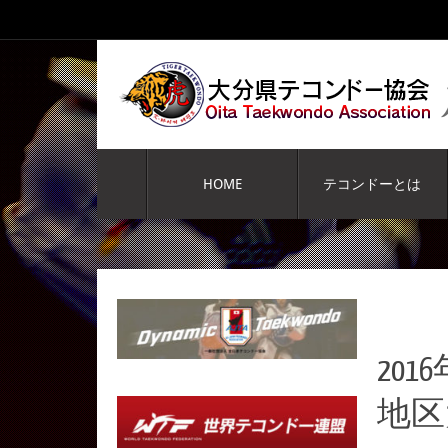
コ
ン
テ
ン
ツ
へ
コ
ス
ン
HOME
テコンドーとは
キ
テ
ッ
ン
プ
ツ
へ
ス
キ
ッ
プ
20
地区