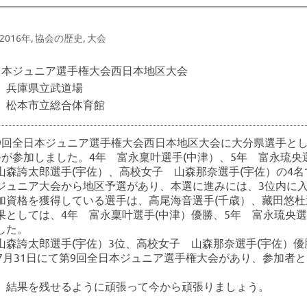
-2016年
,
協会の歴史
,
大会
日本ジュニア選手権大会西日本地区大会
 兵庫県立武道場
 松本市立総合体育館
9回全日本ジュニア選手権大会西日本地区大会に大分県選手と
手が参加しました。4年 富永稟叶選手(中津）、5年 富永琉央
山森誇太郎選手(宇佐）、高校女子 山森那奈選手(宇佐）の4名
ジュニア大会から地区予選があり、本選に進みには、3位内に
加資格を獲得している選手は、高尾海音選手(千歳）、藏田悠杜
果としては、4年 富永稟叶選手(中津）優勝、5年 富永琉央選
した。
山森誇太郎選手(宇佐）3位、高校女子 山森那奈選手(宇佐）
年7月31日にて第9回全日本ジュニア選手権大会があり、参加者
、結果を残せるように頑張って今から頑張りましょう。