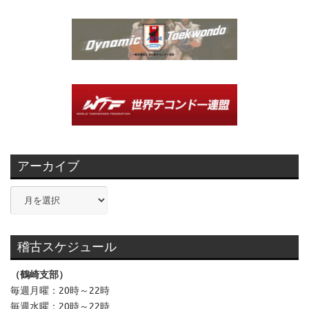
アーカイブ
ア
ー
カ
イ
稽古スケジュール
ブ
（鶴崎支部）
毎週月曜：20時～22時
毎週水曜：20時～22時