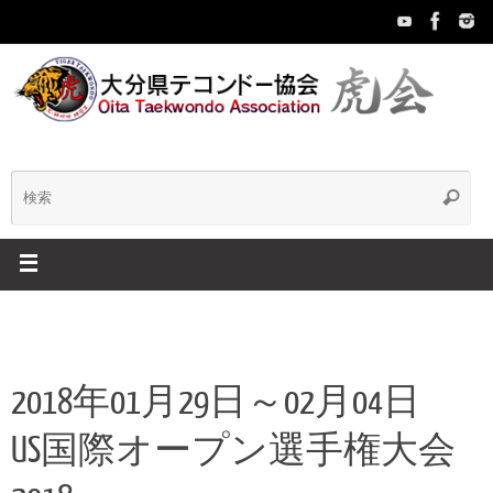
コ
ン
テ
ン
ツ
へ
ス
キ
検
検
ッ
索
プ
索:
2018年01月29日～02月04日
US国際オープン選手権大会