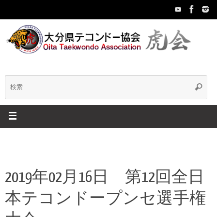
コ
ン
テ
ン
ツ
へ
ス
キ
検
検
ッ
索
プ
索:
2019年02月16日 第12回全日
本テコンドープンセ選手権