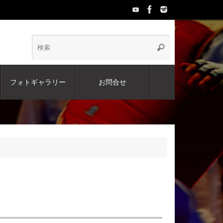
検
検
索
索:
フォトギャラリー
お問合せ