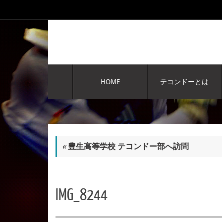
コ
ン
テ
ン
ツ
へ
コ
ス
ン
HOME
テコンドーとは
テ
キ
ン
ッ
ツ
プ
へ
ス
キ
«
豊生高等学校 テコンドー部へ訪問
ッ
プ
IMG_8244