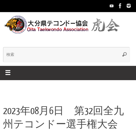
コ
ン
テ
ン
ツ
へ
ス
キ
検
検
ッ
索
プ
索:
2023年08月6日 第32回全九
州テコンドー選手権大会