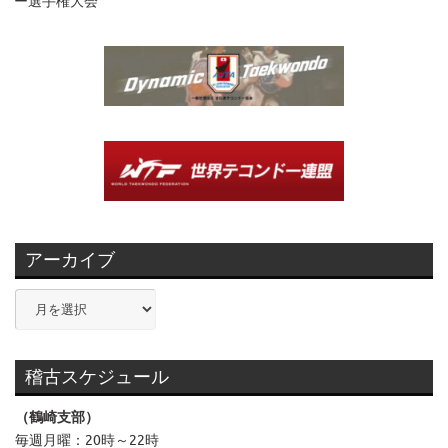
ー選手権大会
アーカイブ
ア
ー
カ
イ
稽古スケジュール
ブ
（鶴崎支部）
毎週月曜：20時～22時