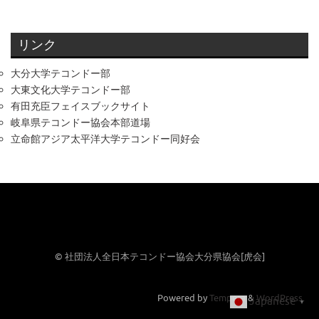
リンク
大分大学テコンドー部
大東文化大学テコンドー部
有田充臣フェイスブックサイト
岐阜県テコンドー協会本部道場
立命館アジア太平洋大学テコンドー同好会
© 社団法人全日本テコンドー協会大分県協会[虎会]
Powered by
Tempera
&
WordPress.
Japanese
▼