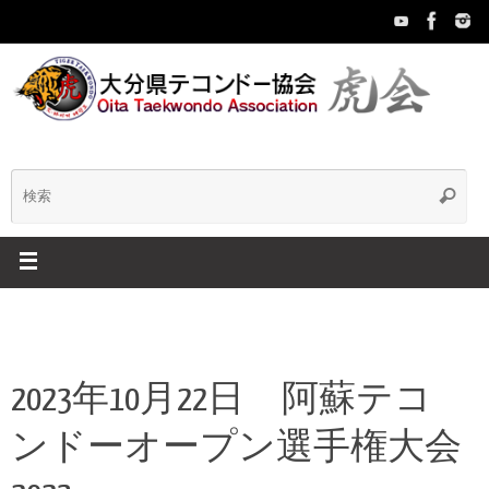
コ
ン
テ
ン
ツ
へ
ス
キ
検
検
ッ
索
プ
索:
2023年10月22日 阿蘇テコ
ンドーオープン選手権大会