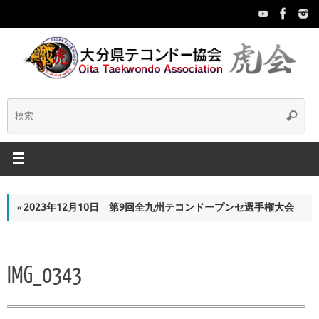
コ
ン
テ
ン
ツ
へ
ス
検
検
キ
索
ッ
索:
プ
«
2023年12月10日 第9回全九州テコンドープンセ選手権大会
IMG_0343