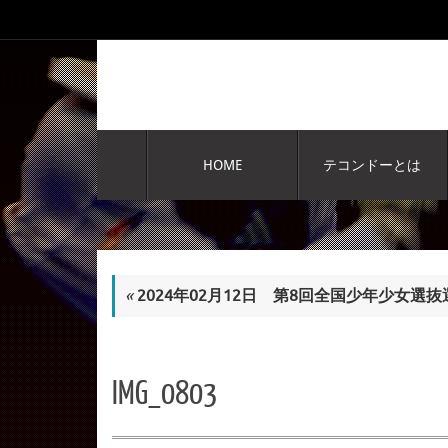
コ
ン
テ
ン
ツ
へ
コ
ス
ン
HOME
テコンドーとは
テ
キ
ン
ッ
ツ
プ
へ
ス
キ
«
2024年02月12日 第8回全国少年少女選
ッ
プ
IMG_0803