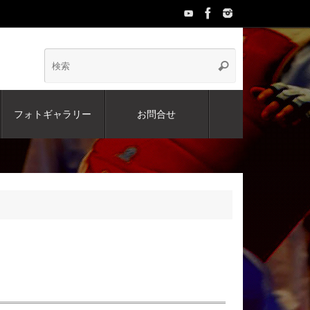
検
検
索
索:
フォトギャラリー
お問合せ