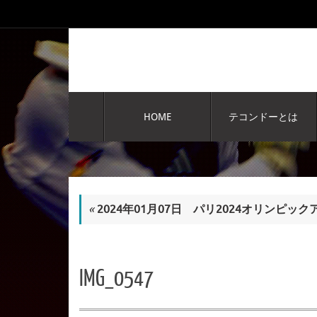
コ
ン
テ
ン
ツ
へ
コ
ス
ン
HOME
テコンドーとは
テ
キ
ン
ッ
ツ
プ
へ
ス
キ
«
2024年01月07日 パリ2024オリンピ
ッ
プ
IMG_0547