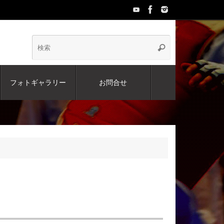
検
検
索
索:
フォトギャラリー
お問合せ