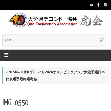
コ
ン
テ
ン
ツ
へ
ス
検
検
キ
索
ッ
索:
プ
«
2024年01月07日 パリ2024オリンピックアジア大陸予選日本
代表選手最終選考会
IMG_0550