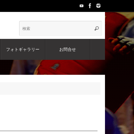
検
検
索
索:
フォトギャラリー
お問合せ