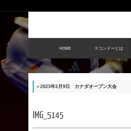
コ
ン
テ
ン
ツ
へ
コ
ス
ン
HOME
テコンドーとは
テ
キ
ン
ッ
ツ
プ
へ
ス
キ
«
2025年2月9日 カナダオープン大会
ッ
プ
IMG_5145