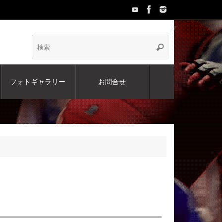
検
検
索
索:
フォトギャラリー
お問合せ