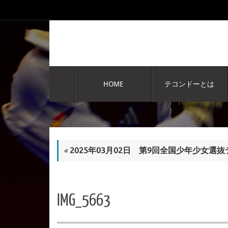
コ
ン
テ
ン
ツ
へ
コ
ス
ン
HOME
テコンドーとは
テ
キ
ン
ッ
ツ
プ
へ
ス
キ
«
2025年03月02日 第9回全国少年少女選
ッ
プ
IMG_5663