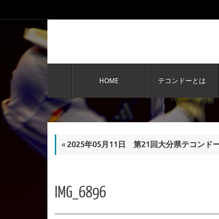
コ
ン
テ
ン
ツ
へ
コ
ス
ン
HOME
テコンドーとは
テ
キ
ン
ッ
ツ
プ
へ
ス
キ
«
2025年05月11日 第21回大分県テコン
ッ
プ
IMG_6896