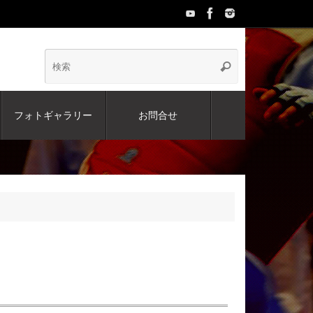
検
検
索
索:
フォトギャラリー
お問合せ