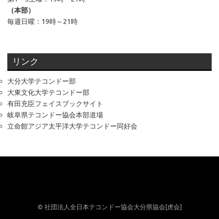
（本部）
毎週日曜：19時～21時
リンク
大分大学テコンドー部
大東文化大学テコンドー部
有田充臣フェイスブックサイト
岐阜県テコンドー協会本部道場
立命館アジア太平洋大学テコンドー同好会
© 社団法人全日本テコンドー協会大分県協会[虎会]