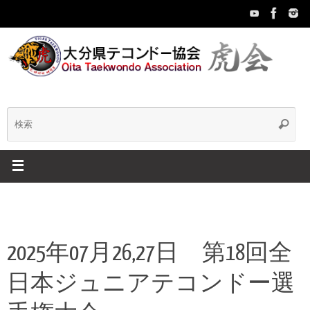
コ
ン
テ
ン
ツ
へ
ス
キ
検
検
ッ
索
プ
索:
2025年07月26,27日 第18回全
日本ジュニアテコンドー選