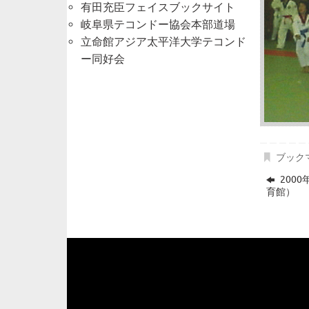
有田充臣フェイスブックサイト
岐阜県テコンドー協会本部道場
立命館アジア太平洋大学テコンド
ー同好会
ブック
200
育館）