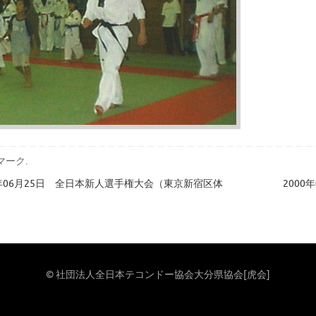
マーク
.
0年06月25日 全日本新人選手権大会（東京新宿区体
200
© 社団法人全日本テコンドー協会大分県協会[虎会]