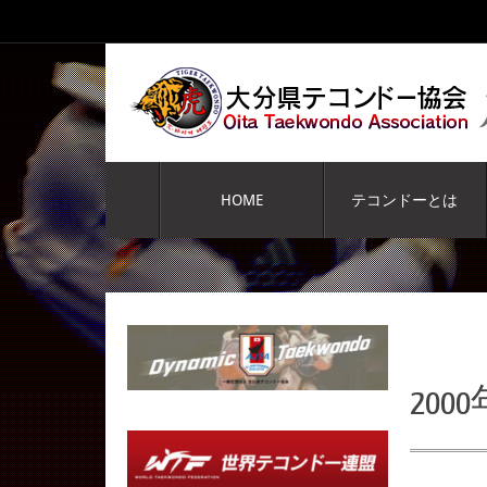
コ
ン
テ
ン
ツ
へ
コ
ス
ン
HOME
テコンドーとは
キ
テ
ッ
ン
プ
ツ
へ
ス
キ
ッ
プ
20