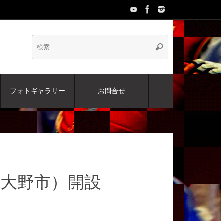
検
検
索
索:
フォトギャラリー
お問合せ
豊後大野市）開設