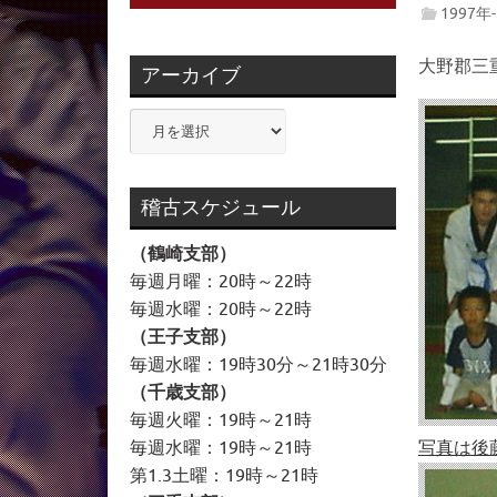
1997年
大野郡三
アーカイブ
ア
ー
カ
イ
稽古スケジュール
ブ
（鶴崎支部）
毎週月曜：20時～22時
毎週水曜：20時～22時
（王子支部）
毎週水曜：19時30分～21時30分
（千歳支部）
毎週火曜：19時～21時
写真は後
毎週水曜：19時～21時
第1.3土曜：19時～21時