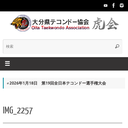
コ
ン
テ
ン
ツ
へ
ス
検
検
キ
索
ッ
索:
プ
«
2026年1月18日 第19回全日本テコンドー選手権大会
IMG_2257