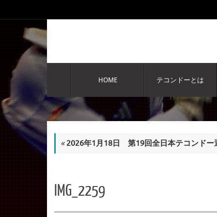
コ
ン
テ
ン
ツ
へ
コ
ス
ン
HOME
テコンドーとは
テ
キ
ン
ッ
ツ
プ
へ
ス
キ
«
2026年1月18日 第19回全日本テコンド
ッ
プ
IMG_2259