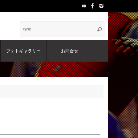
検
検
索
索:
フォトギャラリー
お問合せ