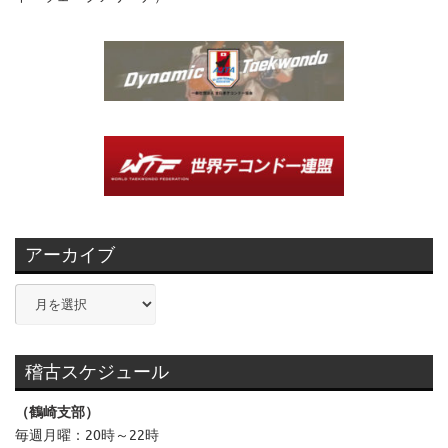
アーカイブ
ア
ー
カ
イ
稽古スケジュール
ブ
（鶴崎支部）
毎週月曜：20時～22時