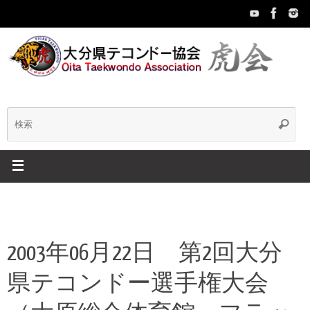
コ
ン
テ
ン
ツ
へ
ス
キ
検
検
ッ
索
プ
索:
2003年06月22日 第2回大分
県テコンドー選手権大会