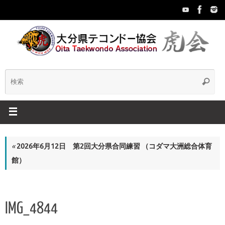
コ
ン
テ
ン
ツ
へ
ス
検
検
キ
索
ッ
索:
プ
«
2026年6月12日 第2回大分県合同練習 （コダマ大洲総合体育
館）
IMG_4844