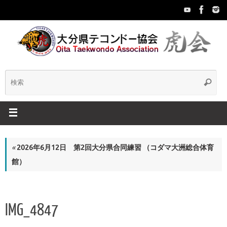
コ
ン
テ
ン
ツ
へ
ス
検
検
キ
索
ッ
索:
プ
«
2026年6月12日 第2回大分県合同練習 （コダマ大洲総合体育
館）
IMG_4847