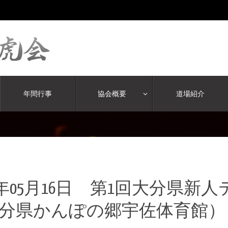
年間行事
協会概要
道場紹介
04年05月16日 第1回大分県
分県かんぽの郷宇佐体育館）