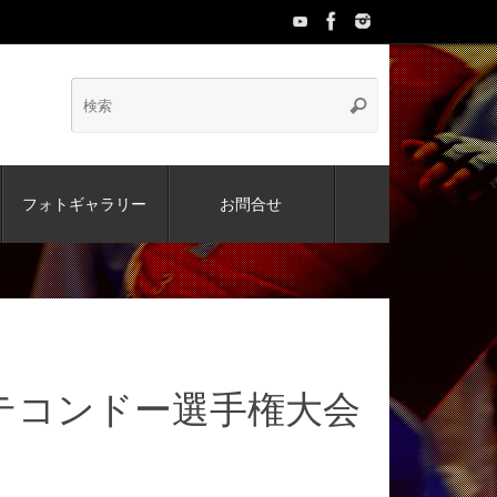
検
検
索
索:
フォトギャラリー
お問合せ
新人テコンドー選手権大会