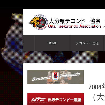
コ
ン
テ
ン
ツ
へ
コ
ス
ン
HOME
テコンドーとは
キ
テ
ッ
ン
プ
ツ
へ
ス
キ
ッ
プ
20
（大