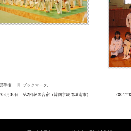
選手権
.
ブックマーク
.
4年03月30日 第2回韓国合宿（韓国京畿道城南市）
2004