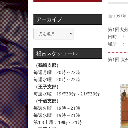
1997年
アーカイブ
第1回大
ア
日時 ： 
ー
場所 ：
カ
イ
稽古スケジュール
ブ
第1回 
（鶴崎支部）
毎週月曜：20時～22時
毎週水曜：20時～22時
（王子支部）
毎週水曜：19時30分～21時30分
（千歳支部）
毎週火曜：19時～21時
毎週水曜：19時～21時
第1.3土曜：19時～21時