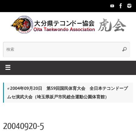
コ
ン
テ
ン
ツ
へ
ス
検
検
キ
索
ッ
索:
プ
«
2004年09月20日 第59回国民体育大会 全日本テコンドープ
ムセ演武大会（埼玉県坂戸市民総合運動公園体育館）
20040920-5