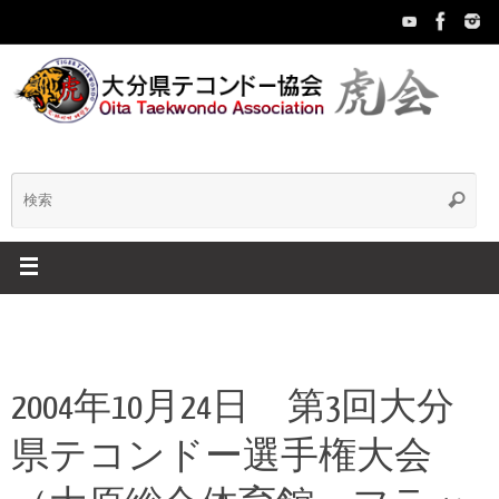
コ
ン
テ
ン
ツ
へ
ス
キ
検
検
ッ
索
プ
索:
2004年10月24日 第3回大分
県テコンドー選手権大会