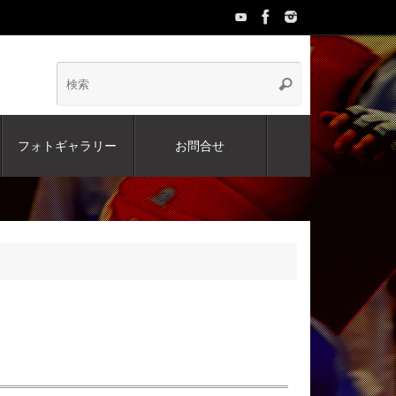
検
検
索
索:
フォトギャラリー
お問合せ