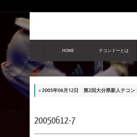
コ
ン
テ
ン
ツ
へ
コ
ス
ン
HOME
テコンドーとは
テ
キ
ン
ッ
ツ
プ
へ
ス
キ
«
2005年06月12日 第2回大分県新人テ
ッ
プ
20050612-7