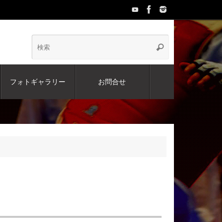
検
検
索
索:
フォトギャラリー
お問合せ