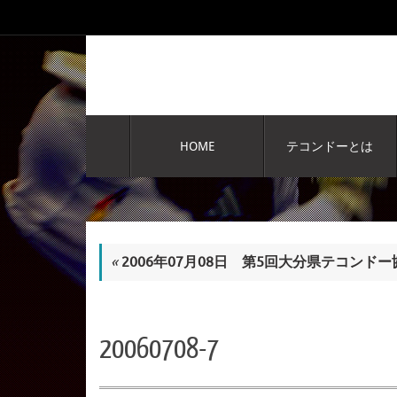
コ
ン
テ
ン
ツ
へ
コ
ス
ン
HOME
テコンドーとは
テ
キ
ン
ッ
ツ
プ
へ
ス
キ
«
2006年07月08日 第5回大分県テコン
ッ
プ
20060708-7