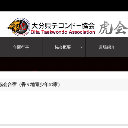
年間行事
協会概要
道場紹介
ドー協会合宿（香々地青少年の家）