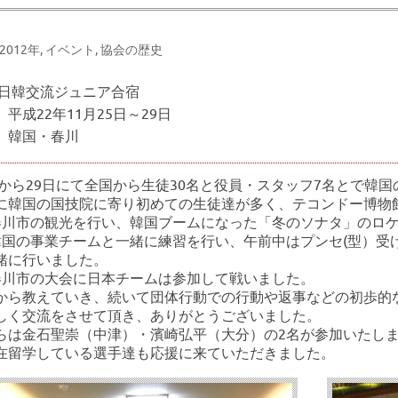
-2012年
,
イベント
,
協会の歴史
年度日韓交流ジュニア合宿
平成22年11月25日～29日
 韓国・春川
5日から29日にて全国から生徒30名と役員・スタッフ7名とで韓
に韓国の国技院に寄り初めての生徒達が多く、テコンドー博物
春川市の観光を行い、韓国ブームになった「冬のソナタ」のロ
韓国の事業チームと一緒に練習を行い、午前中はプンセ(型）受
緒に行いました。
春川市の大会に日本チームは参加して戦いました。
から教えていき、続いて団体行動での行動や返事などの初歩的
しく交流をさせて頂き、ありがとうございました。
らは金石聖崇（中津）・濱崎弘平（大分）の2名が参加いたし
在留学している選手達も応援に来ていただきました。