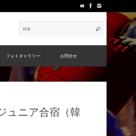
検
検
索
索:
フォトギャラリー
お問合せ
韓交流ジュニア合宿（韓