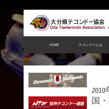
コ
ン
テ
ン
ツ
へ
コ
ス
ン
HOME
テコンドーとは
キ
テ
ッ
ン
プ
ツ
へ
ス
キ
ッ
プ
20
国・