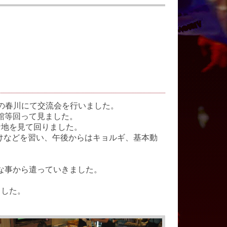
国の春川にて交流会を行いました。
館等回って見ました。
ケ地を見て回りました。
けなどを習い、午後からはキョルギ、基本動
な事から遣っていきました。
ました。