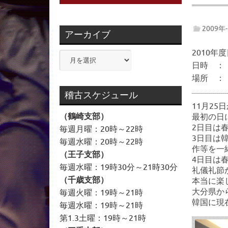
2009年
アーカイブ
2010
ア
日時 ： 
ー
場所 ：
カ
イ
稽古スケジュール
ブ
11月2
（鶴崎支部）
最初の日
2日目は
毎週月曜：20時～22時
3日目は
毎週水曜：20時～22時
作等を一
（王子支部）
4日目は
毎週水曜：19時30分～21時30分
礼儀礼節
（千歳支部）
本当に楽
大分県か
毎週火曜：19時～21時
韓国に現
毎週水曜：19時～21時
第1.3土曜：19時～21時