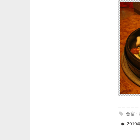
合宿・
201