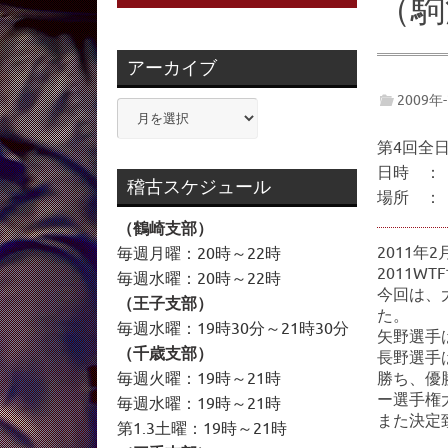
（駒
アーカイブ
2009年
ア
ー
第4回全
カ
日時 ： 
イ
稽古スケジュール
場所 ：
ブ
（鶴崎支部）
2011
毎週月曜：20時～22時
2011
毎週水曜：20時～22時
今回は、
（王子支部）
た。
毎週水曜：19時30分～21時30分
矢野選手
（千歳支部）
長野選手は
毎週火曜：19時～21時
勝ち、優
ー選手権
毎週水曜：19時～21時
また決定
第1.3土曜：19時～21時