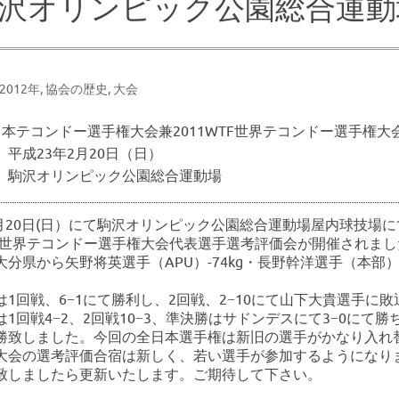
沢オリンピック公園総合運動
-2012年
,
協会の歴史
,
大会
日本テコンドー選手権大会兼2011WTF世界テコンドー選手権
平成23年2月20日（日）
 駒沢オリンピック公園総合運動場
年2月20日(日）にて駒沢オリンピック公園総合運動場屋内球技場
WTF世界テコンドー選手権大会代表選手選考評価会が開催されま
大分県から矢野将英選手（APU）-74kg・長野幹洋選手（本部）
は1回戦、6−1にて勝利し、2回戦、2−10にて山下大貴選手に
1回戦4−2、2回戦10−3、準決勝はサドンデスにて3−0にて
勝致しました。今回の全日本選手権は新旧の選手がかなり入れ替わ
大会の選考評価合宿は新しく、若い選手が参加するようになり
致しましたら更新いたします。ご期待して下さい。