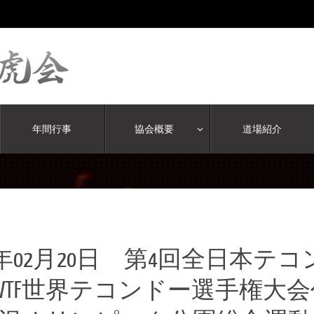
年間行事
協会概要
道場紹介
11年02月20日 第4回全日本
11WTF世界テコンドー選手権