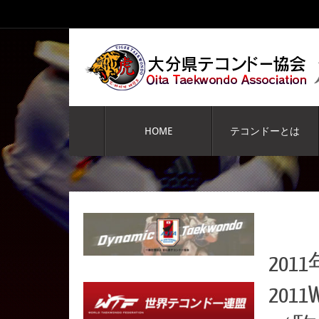
コ
ン
テ
ン
ツ
へ
コ
ス
ン
HOME
テコンドーとは
キ
テ
ッ
ン
プ
ツ
へ
ス
キ
ッ
プ
20
20