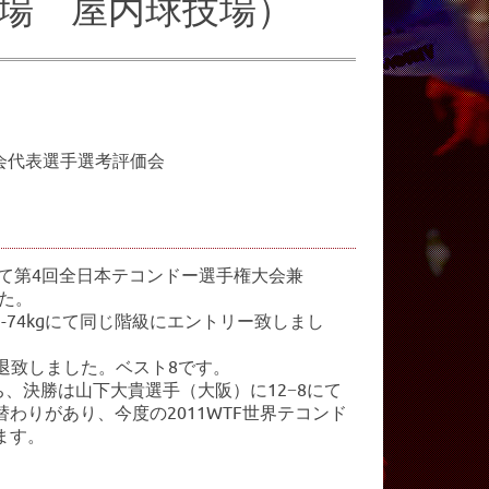
場 屋内球技場）
大会代表選手選考評価会
にて第4回全日本テコンドー選手権大会兼
した。
-74kgにて同じ階級にエントリー致しまし
敗退致しました。ベスト8です。
勝ち、決勝は山下大貴選手（大阪）に12−8にて
りがあり、今度の2011WTF世界テコンド
ます。