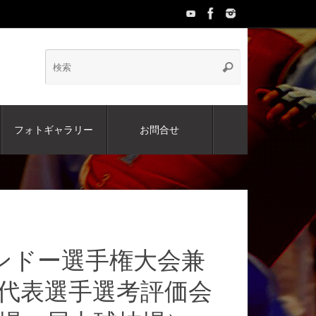
検
検
索
索:
フォトギャラリー
お問合せ
テコンドー選手権大会兼
大会代表選手選考評価会