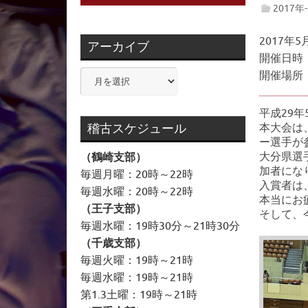
2017年
2017年5月
アーカイブ
開催日時
ア
開催場所
ー
カ
平成29年5
イ
稽古スケジュール
本大会は
ー選手が
ブ
大分県選
（鶴崎支部）
加者にな
毎週月曜：20時～22時
入賞者は
毎週水曜：20時～22時
本当にお
（王子支部）
そして、
毎週水曜：19時30分～21時30分
（千歳支部）
毎週火曜：19時～21時
毎週水曜：19時～21時
第1.3土曜：19時～21時