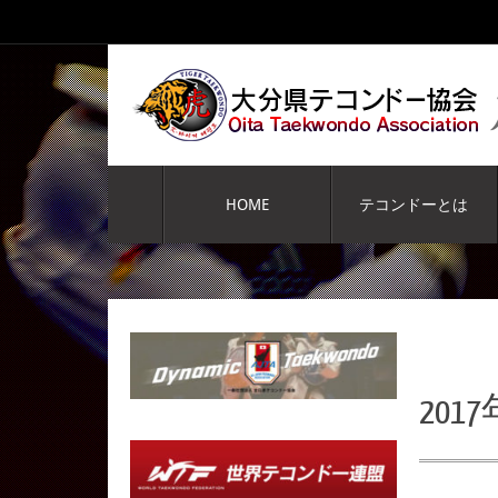
コ
ン
テ
ン
ツ
へ
コ
ス
ン
HOME
テコンドーとは
キ
テ
ッ
ン
プ
ツ
へ
ス
キ
ッ
プ
2017