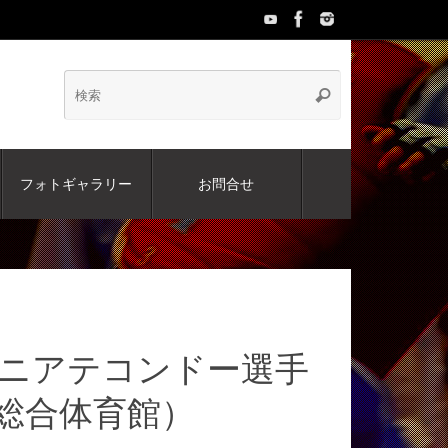
検
検
索
索:
フォトギャラリー
お問合せ
本ジュニアテコンドー選手
総合体育館）