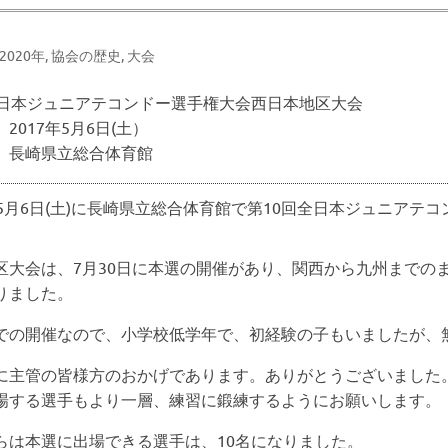
-2020年
,
協会の歴史
,
大会
全日本ジュニアテコンドー選手権大会西日本地区大会
2017年5月6日(土）
 長崎県立総合体育館
年5月6日(土)に長崎県立総合体育館で第10回全日本ジュニア
区大会は、7月30日に本選の開催があり、関西から九州までの
りました。
での開催なので、小学校低学年で、初経験の子もいましたが、
に主管の皆様方のおかげであります。ありがとうございました
場する選手もより一層、練習に鍛練するようにお願いします。
らは本選に出場できる選手は、10名になりました。