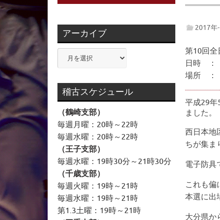
2017年
アーカイブ
第10回
ア
日時 ： 
ー
場所 ：
カ
イ
稽古スケジュール
ブ
平成29
（鶴崎支部）
ました。
毎週月曜：20時～22時
西日本地
毎週水曜：20時～22時
ちが集ま
（王子支部）
毎週水曜：19時30分～21時30分
電子防具
（千歳支部）
これも偏
毎週火曜：19時～21時
本選に出
毎週水曜：19時～21時
第1.3土曜：19時～21時
大分県か