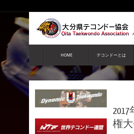
コ
ン
テ
ン
ツ
へ
コ
ス
ン
HOME
テコンドーとは
キ
テ
ッ
ン
プ
ツ
へ
ス
キ
ッ
プ
20
権大