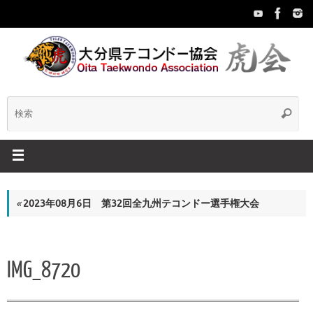
コ
ン
テ
ン
ツ
へ
ス
検
検
キ
索
ッ
索:
プ
«
2023年08月6日 第32回全九州テコンドー選手権大会
IMG_8720